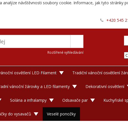
a analýze návštěvnosti soubory cookie. Informace, jak tyto stránky po
+420 545 2
Rozšířené vyhledávání
 vánoční osvětlení LED Filament
Tradiční vánoční osvětlení žá
adní vánoční žárovky a LED filamenty
Dekorativní osvětlení
Solária a infralampy
Odsavače par
Kuchyňské sp
áčky do vysavačů
Veselé ponožky