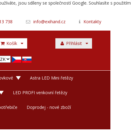
užíváte, jsou sdíleny se společností Google. Souhlasíte s použitím
13 738
info@exihand.cz
Kontakty
Košík
Přihlásit
rovkové
Astra LED Mini řetězy
LED PROFI venkovní řetězy
otřebiče
Doprodej - nové zboží