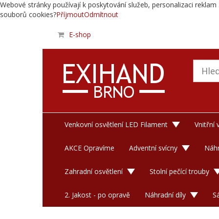
Webové stránky používají k poskytování služeb, personalizaci reklam 
souborů cookies?
Příjmout
Odmítnout
E-shop
Venkovní osvětlení LED Filament
Vnitřní
AKCE Opravíme
Adventní svícny
Náhr
Zahradní osvětlení
Stolní pečící trouby
2. Jakost - po opravě
Náhradní díly
S