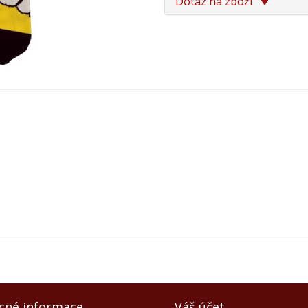
Dotaz na zboží
cné informace
Váš účet