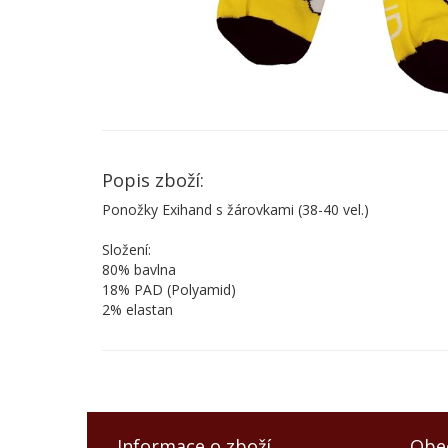
Popis zboží:
Ponožky Exihand s žárovkami (38-40 vel.)
Složení:
80% bavlna
18% PAD (Polyamid)
2% elastan
Informace o zboží
Obe