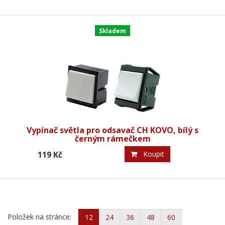
Skladem
Vypínač světla pro odsavač CH KOVO, bílý s
černým rámečkem
119 Kč
Koupit
Položek na stránce:
12
24
36
48
60