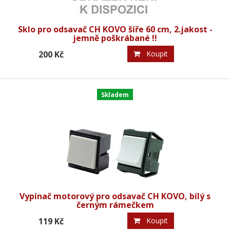
Sklo pro odsavač CH KOVO šíře 60 cm, 2.jakost -
jemně poškrábané !!
200 Kč
Koupit
Skladem
Vypínač motorový pro odsavač CH KOVO, bílý s
černým rámečkem
119 Kč
Koupit