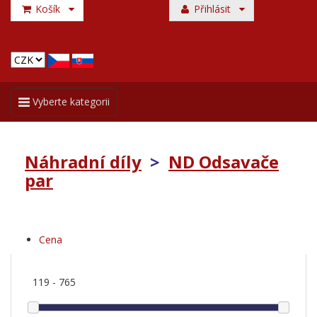
Košík
Přihlásit
Toggle
Vyberte kategorii
navigation
Náhradní díly
>
ND Odsavače
par
Cena
119
-
765