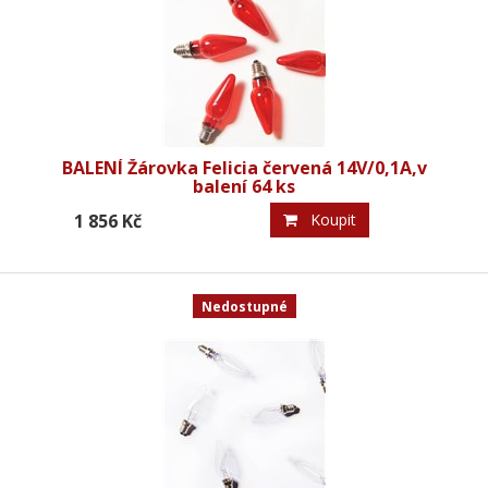
BALENÍ Žárovka Felicia červená 14V/0,1A,v
balení 64 ks
1 856 Kč
Koupit
Nedostupné