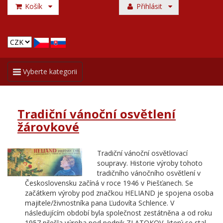
Košík
Přihlásit
Toggle
Vyberte kategorii
navigation
Tradiční vánoční osvětlení
žárovkové
Tradiční vánoční osvětlovací
soupravy. Historie výroby tohoto
tradičního vánočního osvětlení v
Československu začíná v roce 1946 v Piešťanech. Se
začátkem výroby pod značkou HELIAND je spojena osoba
majitele/živnostníka pana Ľudovíta Schlence. V
následujícím období byla společnost zestátněna a od roku
1957 přešla výroba pod podnik ZLATOKOV, který se stal