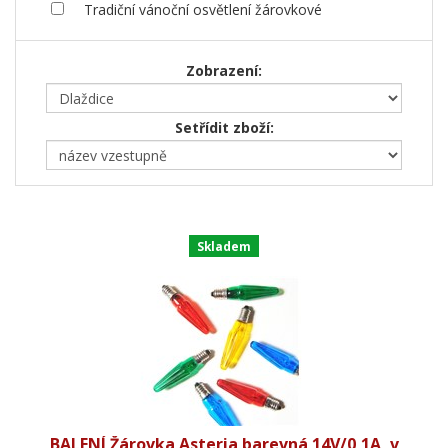
Tradiční vánoční osvětlení žárovkové
Zobrazení:
Setřídit zboží:
Skladem
BALENÍ Žárovka Asteria barevná 14V/0,1A, v