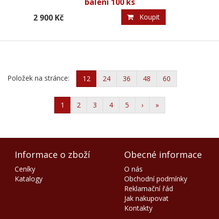
balení 100 ks
2 900 Kč
Koupit
Položek na stránce:
12
24
36
48
60
1
2
3
4
5
›
»
Informace o zboží
Obecné informace
Ceníky
O nás
Katalogy
Obchodní podmínky
Reklamační řád
Jak nakupovat
Kontakty