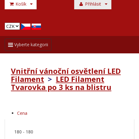
Košík
Přihlásit
Toggle
Vyberte kategorii
navigation
Vnitřní vánoční osvětlení LED
Filament
>
LED Filament
Tvarovka po 3 ks na blistru
Cena
180
-
180