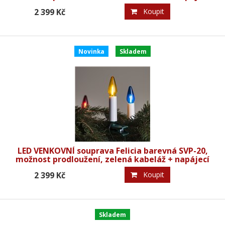
trasformátor
2 399 Kč
Koupit
Novinka
Skladem
LED VENKOVNÍ souprava Felicia barevná SVP-20,
možnost prodloužení, zelená kabeláž + napájecí
trasformátor
2 399 Kč
Koupit
Skladem