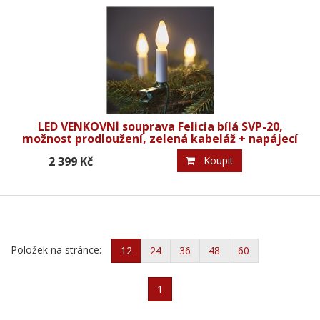
LED VENKOVNÍ souprava Felicia bílá SVP-20,
možnost prodloužení, zelená kabeláž + napájecí
trasformátor
2 399 Kč
Koupit
Položek na stránce:
12
24
36
48
60
1