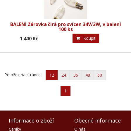
BALENÍ Žárovka čirá pro svícen 34V/3W, v balení
100 ks
1 400 Kč
Koupit
Položek na stránce:
12
24
36
48
60
1
Informace o zboží
Obecné informace
Ceníky
O nás