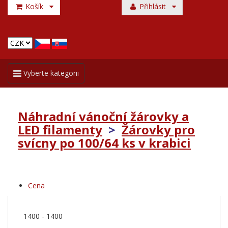
Košík
Přihlásit
Toggle
Vyberte kategorii
navigation
Náhradní vánoční žárovky a
LED filamenty
>
Žárovky pro
svícny po 100/64 ks v krabici
Cena
1400
-
1400