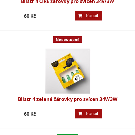
Blistr 4 ČIRÉ žárovky pro svícen 34V/3W
60 Kč
Koupit
Nedostupné
Blistr 4 zelené žárovky pro svícen 34V/3W
60 Kč
Koupit