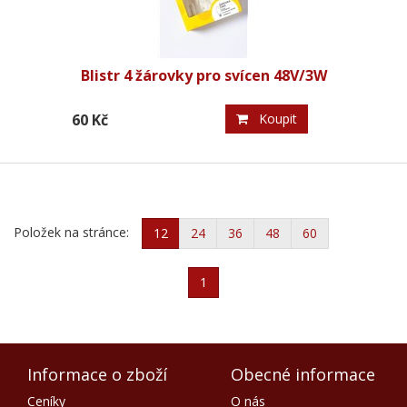
Blistr 4 žárovky pro svícen 48V/3W
60 Kč
Koupit
Položek na stránce:
12
24
36
48
60
1
Informace o zboží
Obecné informace
Ceníky
O nás