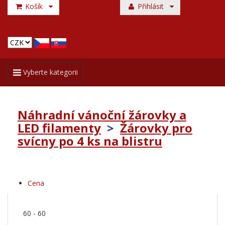
Košík
Přihlásit
Toggle
Vyberte kategorii
navigation
Náhradní vánoční žárovky a
LED filamenty
>
Žárovky pro
svícny po 4 ks na blistru
Cena
60
-
60