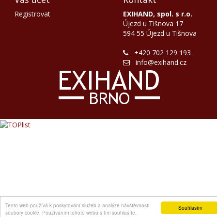
Registrovat
EXIHAND, spol. s r.o.
Újezd u Tišnova 17
594 55 Újezd u Tišnova
+420 702 129 193
info@exihand.cz
Tento web používá k poskytování služeb a analýze návštěvnosti
Souhlasím
soubory cookie. Používáním tohoto webu s tím souhlasíte.