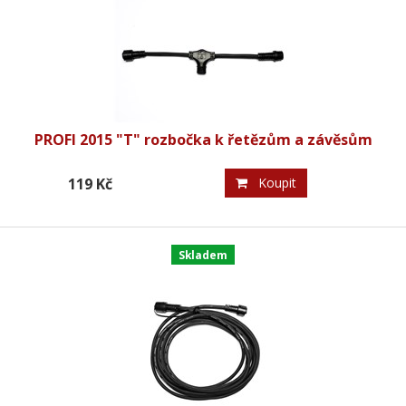
PROFI 2015 "T" rozbočka k řetězům a závěsům
119 Kč
Koupit
Skladem