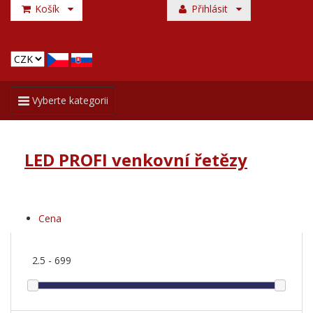
Košík
Přihlásit
Toggle
Vyberte kategorii
navigation
LED PROFI venkovní řetězy
Cena
2.5
-
699