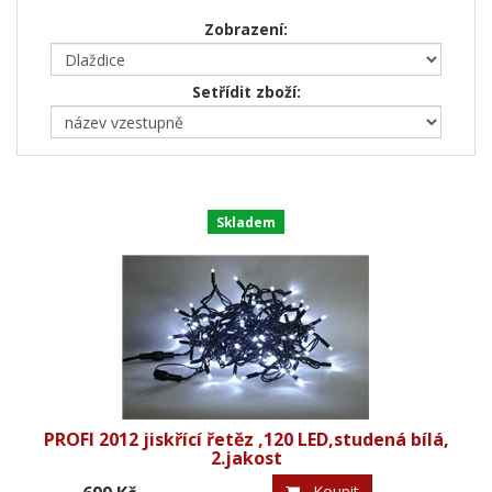
Zobrazení:
Setřídit zboží:
Skladem
PROFI 2012 jiskřící řetěz ,120 LED,studená bílá,
2.jakost
Koupit