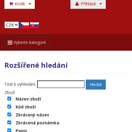
Košík
Přihlásit
Toggle
Vyberte kategorii
navigation
Rozšířené hledání
Text k vyhledání:
Zboží
Název zboží
Kód zboží
Zkrácený název
Zkrácená poznámka
Popis