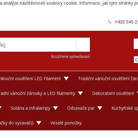
a analýze návštěvnosti soubory cookie. Informace, jak tyto stránky po
+420 545 2
Rozšířené vyhledávání
 vánoční osvětlení LED Filament
Tradiční vánoční osvětlení žá
adní vánoční žárovky a LED filamenty
Dekorativní osvětlení
Solária a infralampy
Odsavače par
Kuchyňské sp
áčky do vysavačů
Veselé ponožky