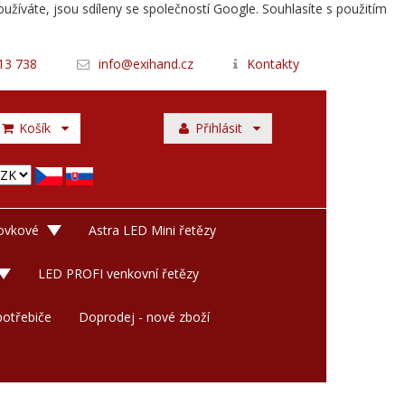
užíváte, jsou sdíleny se společností Google. Souhlasíte s použitím
13 738
info@exihand.cz
Kontakty
Košík
Přihlásit
rovkové
Astra LED Mini řetězy
LED PROFI venkovní řetězy
otřebiče
Doprodej - nové zboží