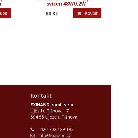
n
svícen 48V/0,2W
pit
80 Kč
Koupit
Kontakt
EXIHAND, spol. s r.o.
Újezd u Tišnova 17
594 55 Újezd u Tišnova
+420 702 129 193
info@exihand.cz