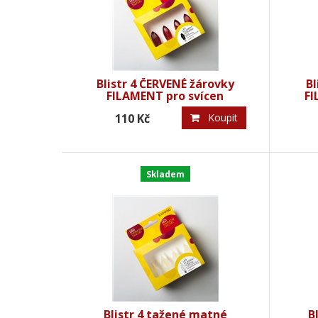
Blistr 4 ČERVENÉ žárovky
Bl
FILAMENT pro svícen
FI
34V/0,2W
110 Kč
Koupit
Skladem
Blistr 4 tažené matné
B