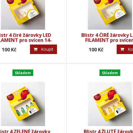
istr 4 čiré žárovky LED
Blistr 4 ČIRÉ žárovky 
LAMENT pro svícen 14-
FILAMENT pro svíce
55V/0,3W
34V/0,2W
100 Kč
Koupit
100 Kč
Kou
Skladem
Skladem
listr 4 ZELENÉ žárovky
Blistr 4 ŽLUTÉ žárov