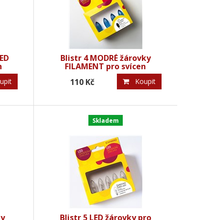
LED
Blistr 4 MODRÉ žárovky
n
FILAMENT pro svícen
34V/0,2W
pit
110 Kč
Koupit
Skladem
ky
Blistr 5 LED žárovky pro