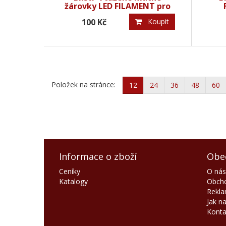
žárovky LED FILAMENT pro
svícen 34V/0,2W
100 Kč
Koupit
Položek na stránce:
12
24
36
48
60
Informace o zboží
Obe
Ceníky
O nás
Katalogy
Obcho
Rekla
Jak n
Konta