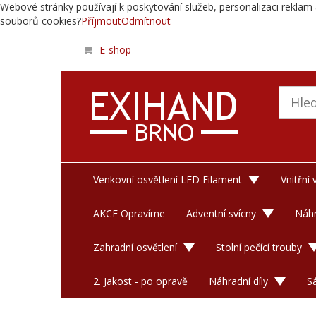
Webové stránky používají k poskytování služeb, personalizaci reklam 
souborů cookies?
Příjmout
Odmítnout
E-shop
Venkovní osvětlení LED Filament
Vnitřní
AKCE Opravíme
Adventní svícny
Náhr
Zahradní osvětlení
Stolní pečící trouby
2. Jakost - po opravě
Náhradní díly
S