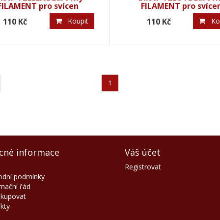
FILAMENT pro svícen
FILAMENT pro svíce
34V/0,2W
34V/0,2W
110 Kč
Koupit
110 Kč
Kou
1
cné informace
Váš účet
Registrovat
dní podmínky
mační řád
akupovat
kty