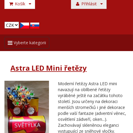
Košík
Přihlásit
Toggle
Vyberte kategorii
navigation
Astra LED Mini řetězy
Moderní řetězy Astra LED mini
navazují na oblíbené řetězy
vyráběné ještě na začátku tohoto
století. Jsou určeny na dekoraci
menších stromečků i jiné dekorace
podle vaší fantazie (adventní věnec,
osvětlení zádveří, oken...).
Zachovávají skleněnou eleganci
vystupující ze sněhové vločky.