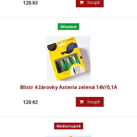
120 Kč
Koupit
Skladem
Blistr 4 žárovky Asteria zelená 14V/0,1A
120 Kč
Koupit
Nedostupné