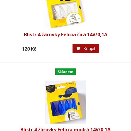
Blistr 4 žárovky Felicia čirá 14V/0,1A
120 Kč
Koupit
Skladem
Blistr 4 žárovky Felicia modrá 14V/0,1A