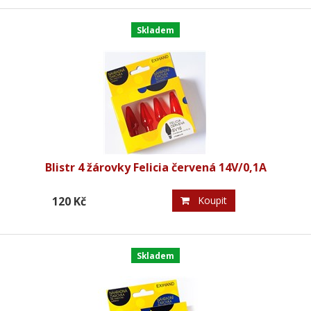
Skladem
Blistr 4 žárovky Felicia červená 14V/0,1A
120 Kč
Koupit
Skladem