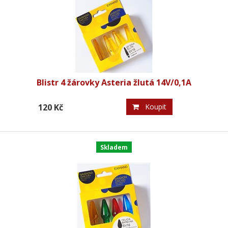
Blistr 4 žárovky Asteria žlutá 14V/0,1A
120 Kč
Koupit
Skladem