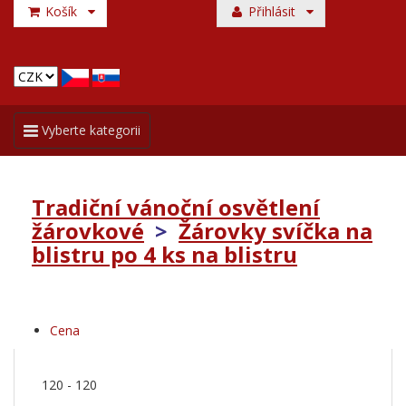
Košík
Přihlásit
Toggle
Vyberte kategorii
navigation
Tradiční vánoční osvětlení
žárovkové
>
Žárovky svíčka na
blistru po 4 ks na blistru
Cena
120
-
120