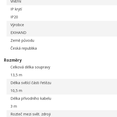
Vnitřní
IP krytí
IP20
Výrobce
EXIHAND
Země původu
Česká republika
Rozměry
Celková délka soupravy
13,5 m
Délka svítící části řetězu
10,5 m
Délka přívodního kabelu
3 m
Rozteč mezi svět. zdroji