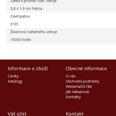
Délka x průměr svět. zdroje
5,8 x 1,9 cm Felicia
Závit/patice
E10S
Životnost světelného zdroje
15000 hodin
Informace o zboží
Obecné informace
Ceníky
O nás
Katalogy
Obchodní podmínky
Reklamační řád
Jak nakupovat
Kontakty
Váš účet
Kontakt