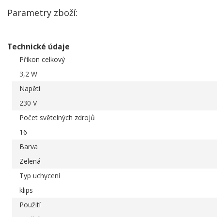
Parametry zboží:
Technické údaje
Příkon celkový
3,2 W
Napětí
230 V
Počet světelných zdrojů
16
Barva
Zelená
Typ uchycení
klips
Použití