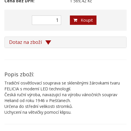
Cena bez DPH:
1 569,42 Kč
Koupit
Dotaz na zboží
Popis zboží:
Tradiční osvětlovací souprava se skleněnými žárovkami tvaru
FELICIA s moderní LED technologií.
Česká ruční výroba, navazujicí na výrobu vánočních souprav
Heliand od roku 1946 v Piešťanech.
Určena do střední velikosti stromků.
Uchycení na větvičky pomocí klipsu.