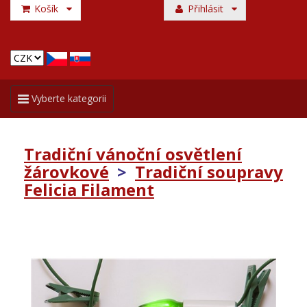
Košík
Přihlásit
Toggle
Vyberte kategorii
navigation
Tradiční vánoční osvětlení
žárovkové
>
Tradiční soupravy
Felicia Filament