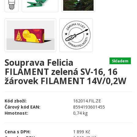
Souprava Felicia
Skladem
FILAMENT zelená SV-16, 16
žárovek FILAMENT 14V/0,2W
Kód zboží:
162014.FIL.ZE
Čárový kód EAN:
8594193601455
Hmotnost:
0,74 kg
Cena s DPH:
1 899 Kč