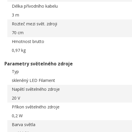
Délka přívodního kabelu
3 m
Rozteč mezi svět. zdroji
70 cm
Hmotnost brutto
0,97 kg
Parametry světelného zdroje
Typ
skleněný LED Filament
Napětí světelného zdroje
20 V
Příkon světelného zdroje
0,2 W
Barva světla