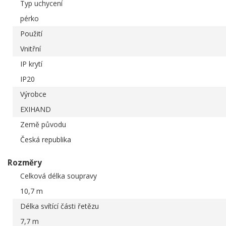
Typ uchycení
pérko
Použití
Vnitřní
IP krytí
IP20
Výrobce
EXIHAND
Země původu
Česká republika
Rozměry
Celková délka soupravy
10,7 m
Délka svítící části řetězu
7,7 m