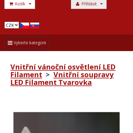
Košík
Přihlásit
Toggle
Vyberte kategorii
navigation
Vnitřní vánoční osvětlení LED
Filament
>
Vnitřní soupravy
LED Filament Tvarovka