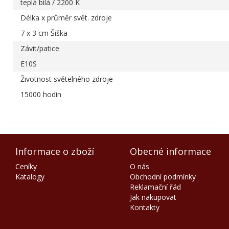
teplá bílá / 2200 K
Délka x průměr svět. zdroje
7 x 3 cm Šiška
Závit/patice
E10S
Životnost světelného zdroje
15000 hodin
Informace o zboží
Obecné informace
Ceníky
O nás
Katalogy
Obchodní podmínky
Reklamační řád
Jak nakupovat
Kontakty