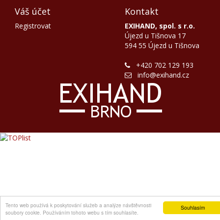
Váš účet
Kontakt
Registrovat
EXIHAND, spol. s r.o.
Újezd u Tišnova 17
594 55 Újezd u Tišnova
+420 702 129 193
info@exihand.cz
Tento web používá k poskytování služeb a analýze návštěvnosti
Souhlasím
soubory cookie. Používáním tohoto webu s tím souhlasíte.