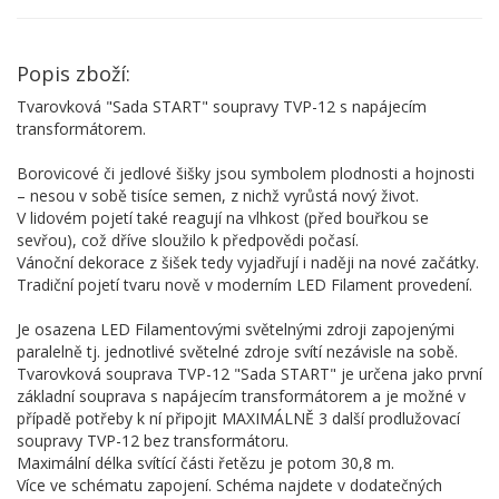
Popis zboží:
Tvarovková "Sada START" soupravy TVP-12 s napájecím
transformátorem.
Borovicové či jedlové šišky jsou symbolem plodnosti a hojnosti
– nesou v sobě tisíce semen, z nichž vyrůstá nový život.
V lidovém pojetí také reagují na vlhkost (před bouřkou se
sevřou), což dříve sloužilo k předpovědi počasí.
Vánoční dekorace z šišek tedy vyjadřují i naději na nové začátky.
Tradiční pojetí tvaru nově v moderním LED Filament provedení.
Je osazena LED Filamentovými světelnými zdroji zapojenými
paralelně tj. jednotlivé světelné zdroje svítí nezávisle na sobě.
Tvarovková souprava TVP-12 "Sada START" je určena jako první
základní souprava s napájecím transformátorem a je možné v
případě potřeby k ní připojit MAXIMÁLNĚ 3 další prodlužovací
soupravy TVP-12 bez transformátoru.
Maximální délka svítící části řetězu je potom 30,8 m.
Více ve schématu zapojení. Schéma najdete v dodatečných