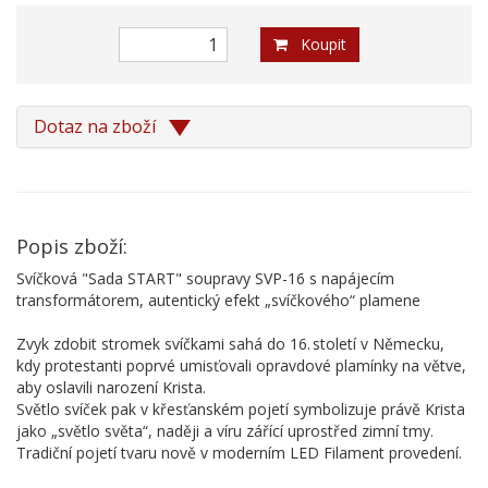
Koupit
Dotaz na zboží
Popis zboží:
Svíčková "Sada START" soupravy SVP-16 s napájecím
transformátorem, autentický efekt „svíčkového“ plamene
Zvyk zdobit stromek svíčkami sahá do 16. století v Německu,
kdy protestanti poprvé umisťovali opravdové plamínky na větve,
aby oslavili narození Krista.
Světlo svíček pak v křesťanském pojetí symbolizuje právě Krista
jako „světlo světa“, naději a víru zářící uprostřed zimní tmy.
Tradiční pojetí tvaru nově v moderním LED Filament provedení.