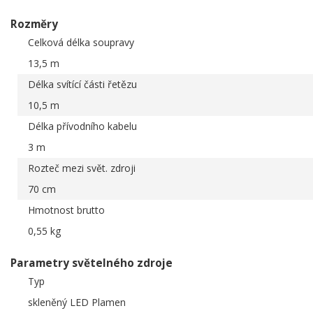
Rozměry
Celková délka soupravy
13,5 m
Délka svítící části řetězu
10,5 m
Délka přívodního kabelu
3 m
Rozteč mezi svět. zdroji
70 cm
Hmotnost brutto
0,55 kg
Parametry světelného zdroje
Typ
skleněný LED Plamen