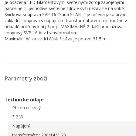
Je osazena LED Filamentovými světelnými zdroji zapojenými
paralelně tj. jednotlivé světelné zdroje svítí nezávisle na sobě.
Svíčková souprava SVP-16 "Sada START" je určena jako první
základní souprava s napájecím transformátorem a je možné v
případě potřeby k ní připojit MAXIMÁLNĚ 2 další prodlužovací
soupravy SVP-16 bez transformátoru.
Maximální délka svítící části řetězu je potom 31,5 m.
Parametry zboží:
Technické údaje
Příkon celkový
3,2 W
Napájení
transformátor 230/14 V, 20