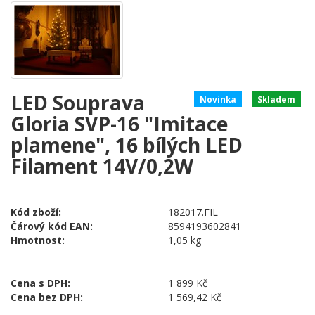
LED Souprava
Novinka
Skladem
Gloria SVP-16 "Imitace
plamene", 16 bílých LED
Filament 14V/0,2W
Kód zboží:
182017.FIL
Čárový kód EAN:
8594193602841
Hmotnost:
1,05 kg
Cena s DPH:
1 899 Kč
Cena bez DPH:
1 569,42 Kč