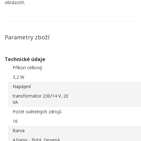
obrázcích.
Parametry zboží:
Technické údaje
Příkon celkový
3,2 W
Napájení
transformátor 230/14 V, 20
VA
Počet světelných zdrojů
16
Barva
4 barvy - žlutá, červená,