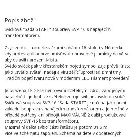
Popis zboží:
Svíčková "Sada START" soupravy SVP-16 s napájecím
transformátorem.
Zvyk zdobit stromek svíčkami sahá do 16. století v Německu,
kdy protestanti poprvé umisťovali opravdové plamínky na větve,
aby oslavili narození Krista.
Světlo svíček pak v křesťanském pojetí symbolizuje právě Krista
jako „světlo světa“, naději a víru zářící uprostřed zimní tmy.
Tradiční pojetí tvaru nově v moderním LED Filament provedení.
Je osazena LED Filamentovými světelnými zdroji zapojenými
paralelně tj. jednotlivé světelné zdroje svítí nezávisle na sobě.
Svíčková souprava SVP-16 "Sada START" je určena jako první
základní souprava s napájecím transformátorem a je možné v
případě potřeby k ní připojit MAXIMÁLNĚ 2 další prodlužovací
soupravy SVP-16 bez transformátoru.
Maximální délka svítící části řetězu je potom 31,5 m.
Více ve schématu zapojení. Schéma najdete v dodatečných