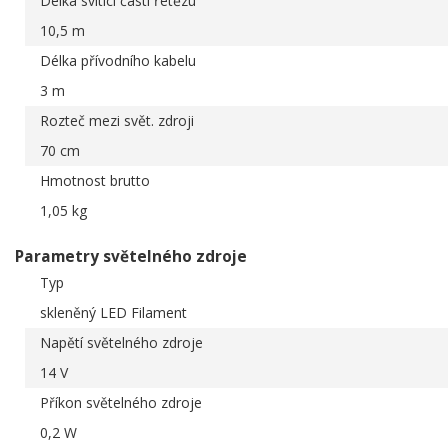
Délka svítící části řetězu
10,5 m
Délka přívodního kabelu
3 m
Rozteč mezi svět. zdroji
70 cm
Hmotnost brutto
1,05 kg
Parametry světelného zdroje
Typ
skleněný LED Filament
Napětí světelného zdroje
14 V
Příkon světelného zdroje
0,2 W