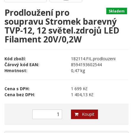
Prodloužení pro
Skladem
soupravu Stromek barevný
TVP-12, 12 světel.zdrojů LED
Filament 20V/0,2W
Kód zboží:
182114.FIL.prodlouzeni
Čárový kód EAN:
8594193602544
Hmotnost:
0,47 kg
Cena s DPH:
1 699 Kč
Cena bez DPH:
1 404,13 Kč
Koupit