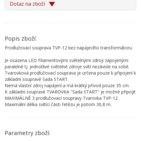
Dotaz na zboží
Popis zboží:
Prodlužovací souprava TVP-12 bez napájecího transformátoru.
Je osazena LED Filamentovými světelnými zdroji zapojenými
paralelně tj. jednotlivé světelné zdroje svítí nezávisle na sobě.
Tvarovková prodlužovací souprava je určena pouze k připojení k
základní soupravě Sada START.
Nemá vlastní zdroj napájení a má krátký přívod pouze 35 cm.
K základní soupravě TVAROVKA "Sada START" je možné připojit
MAXIMÁLNĚ 3 prodlužovací soupravy Tvarovka TVP-12 .
Maximální délka svítící části řetězu je potom 30,8 m.
Parametry zboží: