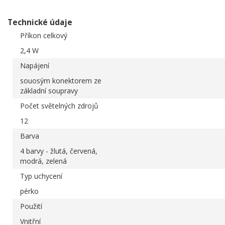
Technické údaje
Příkon celkový
2,4 W
Napájení
souosým konektorem ze
základní soupravy
Počet světelných zdrojů
12
Barva
4 barvy - žlutá, červená,
modrá, zelená
Typ uchycení
pérko
Použití
Vnitřní