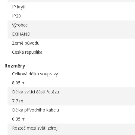
IP krytí
IP20
Výrobce
EXIHAND
Země původu
Česká republika
Rozměry
Celková délka soupravy
8,05 m
Délka svítící části řetězu
7,7 m
Délka přívodního kabelu
0,35 m
Rozteč mezi svět. zdroji