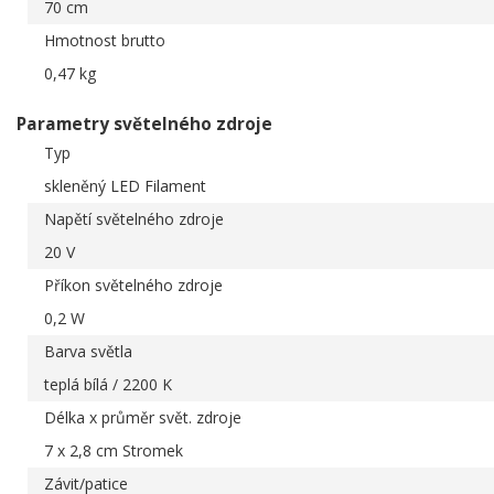
70 cm
Hmotnost brutto
0,47 kg
Parametry světelného zdroje
Typ
skleněný LED Filament
Napětí světelného zdroje
20 V
Příkon světelného zdroje
0,2 W
Barva světla
teplá bílá / 2200 K
Délka x průměr svět. zdroje
7 x 2,8 cm Stromek
Závit/patice