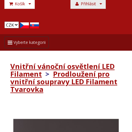
Košík
Přihlásit
Toggle
Vyberte kategorii
navigation
Vnitřní vánoční osvětlení LED
Filament
>
Prodloužení pro
vnitřní soupravy LED Filament
Tvarovka