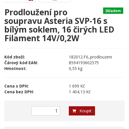
Prodloužení pro
Skladem
soupravu Asteria SVP-16 s
bílým soklem, 16 čirých LED
Filament 14V/0,2W
Kód zboží:
182012.FIL.prodlouzeni
Čárový kód EAN:
8594193602575
Hmotnost:
0,55 kg
Cena s DPH:
1 699 Kč
Cena bez DPH:
1 404,13 Kč
Koupit