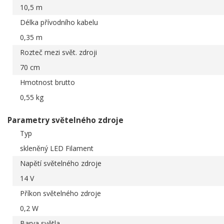
10,5 m
Délka přívodního kabelu
0,35 m
Rozteč mezi svět. zdroji
70 cm
Hmotnost brutto
0,55 kg
Parametry světelného zdroje
Typ
skleněný LED Filament
Napětí světelného zdroje
14 V
Příkon světelného zdroje
0,2 W
Barva světla