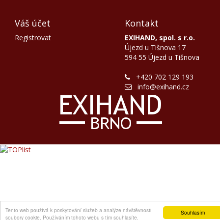
Váš účet
Kontakt
Registrovat
EXIHAND, spol. s r.o.
Újezd u Tišnova 17
594 55 Újezd u Tišnova
+420 702 129 193
info@exihand.cz
Tento web používá k poskytování služeb a analýze návštěvnosti
Souhlasím
soubory cookie. Používáním tohoto webu s tím souhlasíte.