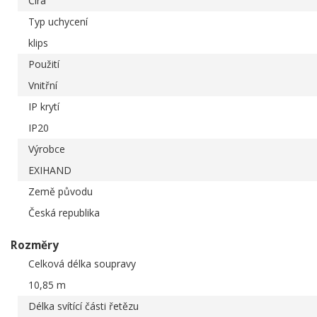
Čirá
Typ uchycení
klips
Použití
Vnitřní
IP krytí
IP20
Výrobce
EXIHAND
Země původu
Česká republika
Rozměry
Celková délka soupravy
10,85 m
Délka svítící části řetězu