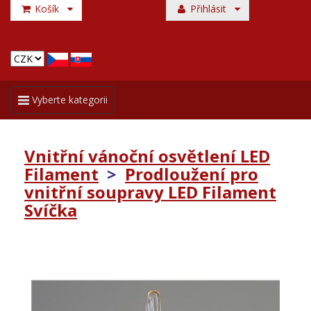
Košík
Přihlásit
Toggle
Vyberte kategorii
navigation
Vnitřní vánoční osvětlení LED
Filament
>
Prodloužení pro
vnitřní soupravy LED Filament
Svíčka