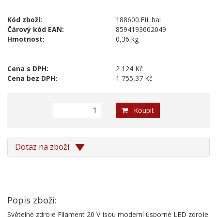
Kód zboží:
188600.FIL.bal
Čárový kód EAN:
8594193602049
Hmotnost:
0,36 kg
Cena s DPH:
2 124 Kč
Cena bez DPH:
1 755,37 Kč
Koupit
Dotaz na zboží
Popis zboží:
Světelné zdroje Filament 20 V jsou moderní úsporné LED zdroje