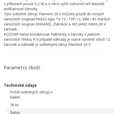
s příkonem pouze 0,2 W a o něco vyšší svítivostí než klasické
wolframové žárovky.
Tyto světelné zdroje Filament 20 V můžete použít do nových
vánočních souprav/řetězů typu TV-12 i TVP-12, dále i do starších
vánočních souprav EXIHAND, Zlatokov a HELIAND místo 20 V
žárovek.
POZOR!!! Nelze kombinovat Fialmenty a žárovky v jednom
vánočních řetězu !!! V případě náhrady je nutné vyměnit všech 12
žárovek a nahradit je světelnými zdroji Filament 20 V.
Parametry zboží:
Technické údaje
Počet světelných zdrojů v
balení
36 ks
Barva