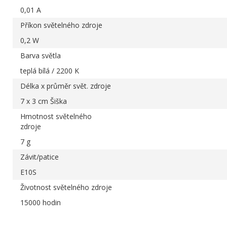
0,01 A
Příkon světelného zdroje
0,2 W
Barva světla
teplá bílá / 2200 K
Délka x průměr svět. zdroje
7 x 3 cm Šiška
Hmotnost světelného
zdroje
7 g
Závit/patice
E10S
Životnost světelného zdroje
15000 hodin