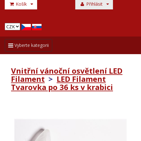
Košík
Přihlásit
Toggle
Vyberte kategorii
navigation
Vnitřní vánoční osvětlení LED
Filament
>
LED Filament
Tvarovka po 36 ks v krabici