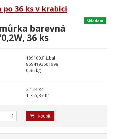
po 36 ks v krabici
Skladem
můrka barevná
0,2W, 36 ks
189100.FIL.bal
8594193601998
0,36 kg
2 124 Kč
1 755,37 Kč
Koupit