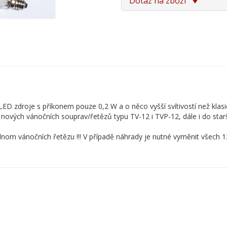
Dotaz na zboží
LED zdroje s příkonem pouze 0,2 W a o něco vyšší svítivostí než klas
 nových vánočních souprav/řetězů typu TV-12 i TVP-12, dále i do sta
om vánočních řetězu !!! V případě náhrady je nutné vyměnit všech 12