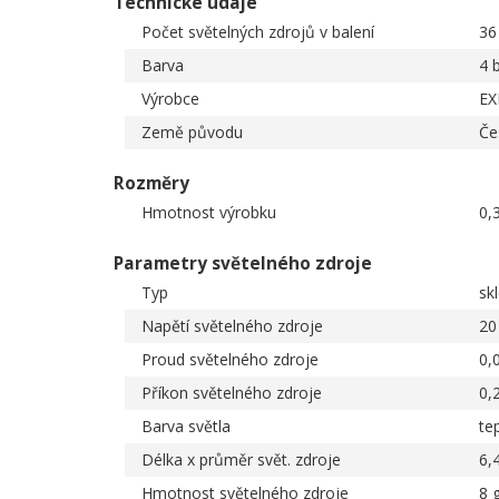
Technické údaje
Počet světelných zdrojů v balení
36
Barva
4 
Výrobce
EX
Země původu
Če
Rozměry
Hmotnost výrobku
0,
Parametry světelného zdroje
Typ
sk
Napětí světelného zdroje
20
Proud světelného zdroje
0,
Příkon světelného zdroje
0,
Barva světla
tep
Délka x průměr svět. zdroje
6,
Hmotnost světelného zdroje
8 