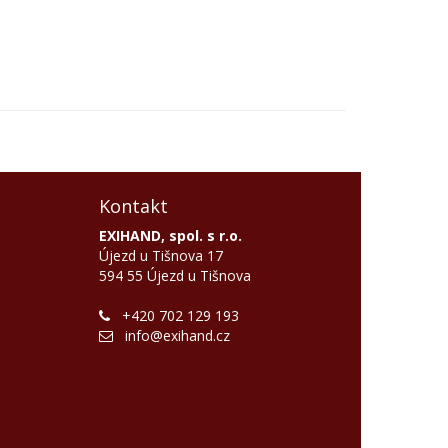
Kontakt
EXIHAND, spol. s r.o.
Újezd u Tišnova 17
594 55 Újezd u Tišnova
+420 702 129 193
info@exihand.cz