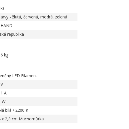
 ks
barvy - žlutá, červená, modrá, zelená
IHAND
ská republika
36 kg
leněný LED Filament
 V
01 A
2 W
lá bílá / 2200 K
4 x 2,8 cm Muchomůrka
g