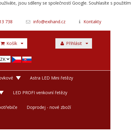
užíváte, jsou sdíleny se společností Google. Souhlasíte s použitím
13 738
info@exihand.cz
Kontakty
Košík
Přihlásit
rovkové
Astra LED Mini řetězy
LED PROFI venkovní řetězy
otřebiče
Doprodej - nové zboží