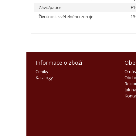
Závit/patice
E1
Životnost světelného zdroje
15
Informace o zboží
Obe
Ceníky
O nás
Katalogy
Obcho
Rekla
Jak n
Konta