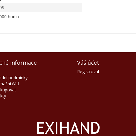
0S
000 hodin
cné informace
Váš účet
Registrovat
dní podmínky
mační řád
akupovat
kty