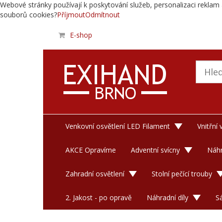
Webové stránky používají k poskytování služeb, personalizaci reklam 
souborů cookies?
Příjmout
Odmítnout
E-shop
Venkovní osvětlení LED Filament
Vnitřní
AKCE Opravíme
Adventní svícny
Náhr
Zahradní osvětlení
Stolní pečící trouby
2. Jakost - po opravě
Náhradní díly
S