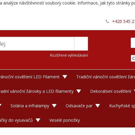
a analýze návštěvnosti soubory cookie. Informace, jak tyto stránky po
+420 545 2
Rozšířené vyhledávání
 vánoční osvětlení LED Filament
Tradiční vánoční osvětlení žá
adní vánoční žárovky a LED filamenty
Dekorativní osvětlení
Solária a infralampy
Odsavače par
Kuchyňské sp
áčky do vysavačů
Veselé ponožky