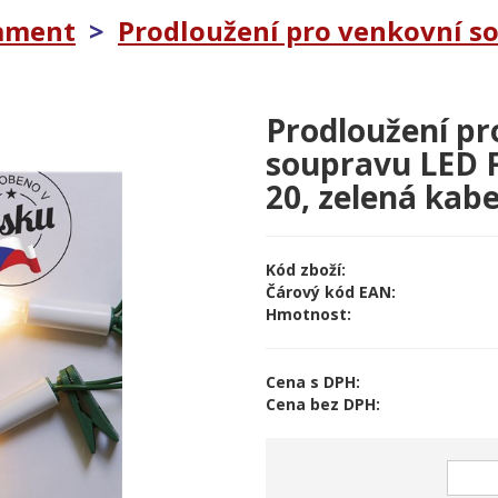
lament
>
Prodloužení pro venkovní s
Prodloužení pr
soupravu LED Fi
20, zelená kabe
Kód zboží:
Čárový kód EAN:
Hmotnost:
Cena s DPH:
Cena bez DPH: