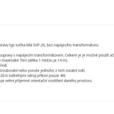
pravu typ svíčka bílá SVP-20, bez napájecího transformátoru
 soupravy s napájecím transformátorem. Celkem je je možné použít až
o maximální 70m (délka 1 řetězu je 14 m).
ředí.
yšroubování nebo poruše jednoho z nich ostatní svítí.
20-ti světelnými zdroji příkon pouze 4W.
uje velmi příjemné orientační osvětlení daného prostoru.