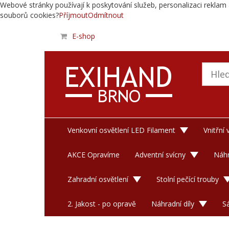
Webové stránky používají k poskytování služeb, personalizaci reklam 
souborů cookies?
Příjmout
Odmítnout
E-shop
Venkovní osvětlení LED Filament
Vnitřní
AKCE Opravíme
Adventní svícny
Náhr
Zahradní osvětlení
Stolní pečící trouby
2. Jakost - po opravě
Náhradní díly
S