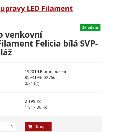
oupravy LED Filament
Skladem
o venkovní
lament Felicia bílá SVP-
láž
192014.B.prodlouzeni
8594193602766
0,81 kg
2 199 Kč
1 817,36 Kč
Koupit