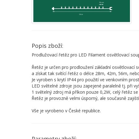
Popis zboží:
Prodlužovací řetěz pro LED Filament osvětlovací sou
Řetěz je určen pro prodloužení základní osvětlovací
a získat tak svítící řetěz o délce 28m, 42m, 56m, neb
Je vyroben s krytí IP44 pro použití ve venkovním prost
LED světelné zdroje jsou zapejené paralelně tj. při v
1 světelný zdroj má příkon pouze 0,2W, celý řetěz se 
Řetěz je provozně velmi úsporný, ale současně zajišť
Vše je vyrobeno v České republice.
Parametry zboží: