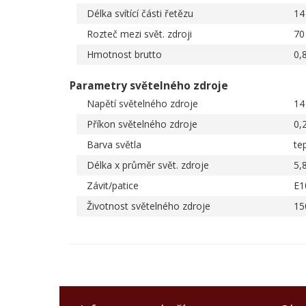
Délka svítící části řetězu
14
Rozteč mezi svět. zdroji
70
Hmotnost brutto
0,
Parametry světelného zdroje
Napětí světelného zdroje
14
Příkon světelného zdroje
0,
Barva světla
tep
Délka x průměr svět. zdroje
5,8
Závit/patice
E1
Životnost světelného zdroje
15