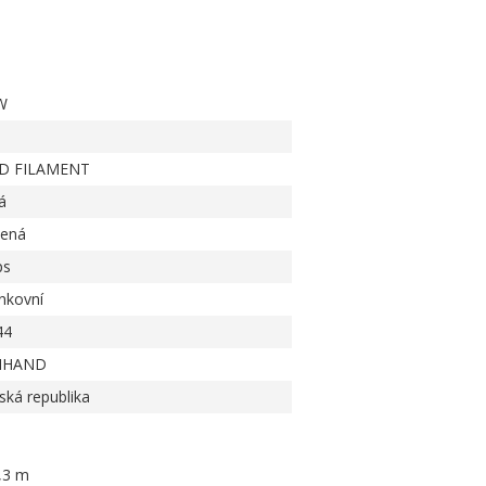
W
D FILAMENT
á
lená
ps
nkovní
44
IHAND
ská republika
,3 m