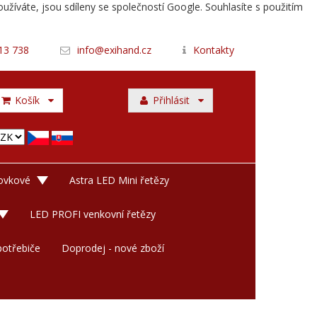
užíváte, jsou sdíleny se společností Google. Souhlasíte s použitím
13 738
info@exihand.cz
Kontakty
Košík
Přihlásit
rovkové
Astra LED Mini řetězy
LED PROFI venkovní řetězy
otřebiče
Doprodej - nové zboží