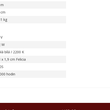
 m
 cm
81 kg
 V
2 W
lá bílá / 2200 K
 x 1,9 cm Felicia
0S
000 hodin