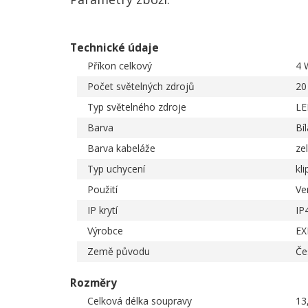
Technické údaje
Příkon celkový
4 
Počet světelných zdrojů
20
Typ světelného zdroje
LE
Barva
Bíl
Barva kabeláže
ze
Typ uchycení
kli
Použití
Ve
IP krytí
IP
Výrobce
EX
Země původu
Če
Rozměry
Celková délka soupravy
13