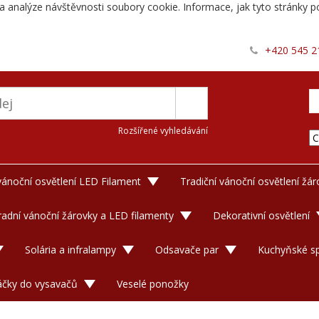
a analýze návštěvnosti soubory cookie. Informace, jak tyto stránky po
+420 545 2
Rozšířené vyhledávání
 vánoční osvětlení LED Filament
Tradiční vánoční osvětlení žá
adní vánoční žárovky a LED filamenty
Dekorativní osvětlení
Solária a infralampy
Odsavače par
Kuchyňské sp
áčky do vysavačů
Veselé ponožky