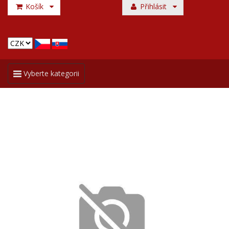
Košík
Přihlásit
Toggle
Vyberte kategorii
navigation