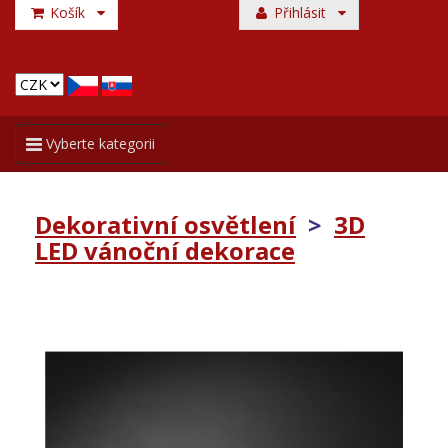
Košík
Přihlásit
Toggle
Vyberte kategorii
navigation
Dekorativní osvětlení
>
3D
LED vánoční dekorace