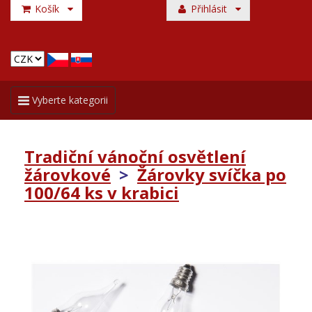
Košík
Přihlásit
Toggle
Vyberte kategorii
navigation
Tradiční vánoční osvětlení
žárovkové
>
Žárovky svíčka po
100/64 ks v krabici