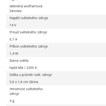
skleněná wolframová
žárovka
Napětí světelného zdroje
14 V
Proud světelného zdroje
0,1 A
Příkon světelného zdroje
1,4 W
Barva světla
teplá bílá / 2200 K
Délka x průměr svět. zdroje
5,6 x 1,6 cm Gloria
Hmotnost světelného
zdroje
4 g