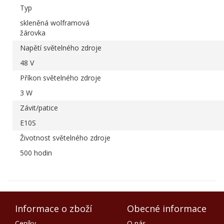
Typ
skleněná wolframová
žárovka
Napětí světelného zdroje
48 V
Příkon světelného zdroje
3 W
Závit/patice
E10S
Životnost světelného zdroje
500 hodin
Informace o zboží
Obecné informace
Ceníky
O nás