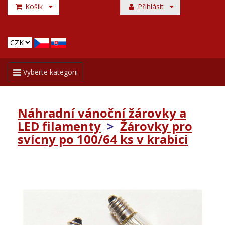
Košík
Přihlásit
Toggle
Vyberte kategorii
navigation
Náhradní vánoční žárovky a
LED filamenty
>
Žárovky pro
svícny po 100/64 ks v krabici