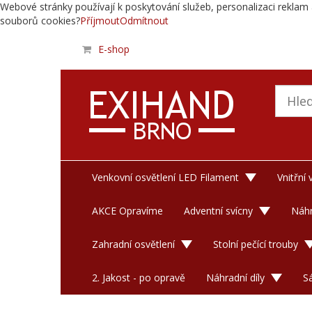
Webové stránky používají k poskytování služeb, personalizaci reklam 
souborů cookies?
Příjmout
Odmítnout
E-shop
Venkovní osvětlení LED Filament
Vnitřní
AKCE Opravíme
Adventní svícny
Náhr
Zahradní osvětlení
Stolní pečící trouby
2. Jakost - po opravě
Náhradní díly
S