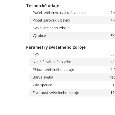
Technické údaje
Počet světelných zdrojů v balení
5 
Počet žárovek v balení
4 
Typ světelného zdroje
LE
Výrobce
EX
Parametry světelného zdroje
Typ
LE
Napětí světelného zdroje
48
Příkon světelného zdroje
0,
Barva světla
tep
Závit/patice
E1
Životnost světelného zdroje
15