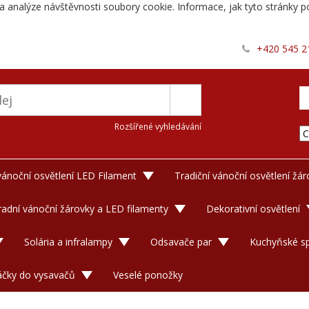
a analýze návštěvnosti soubory cookie. Informace, jak tyto stránky po
+420 545 2
Rozšířené vyhledávání
 vánoční osvětlení LED Filament
Tradiční vánoční osvětlení žá
adní vánoční žárovky a LED filamenty
Dekorativní osvětlení
Solária a infralampy
Odsavače par
Kuchyňské sp
áčky do vysavačů
Veselé ponožky