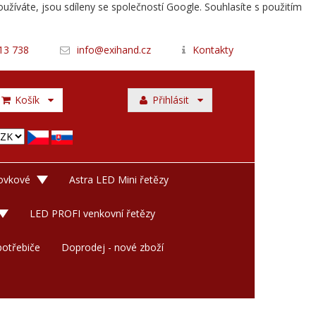
užíváte, jsou sdíleny se společností Google. Souhlasíte s použitím
13 738
info@exihand.cz
Kontakty
Košík
Přihlásit
rovkové
Astra LED Mini řetězy
LED PROFI venkovní řetězy
otřebiče
Doprodej - nové zboží