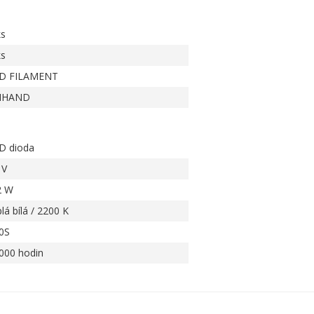
ks
ks
D FILAMENT
IHAND
D dioda
 V
2 W
lá bílá / 2200 K
0S
000 hodin