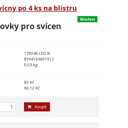
ícny po 4 ks na blistru
Skladem
rovky pro svícen
170048.LED.B
8594193601912
0,03 kg
80 Kč
66,12 Kč
Koupit