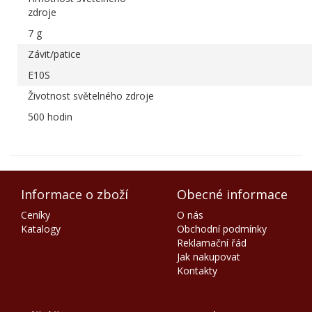
zdroje
7 g
Závit/patice
E10S
Životnost světelného zdroje
500 hodin
Informace o zboží
Obecné informace
Ceníky
O nás
Katalogy
Obchodní podmínky
Reklamační řád
Jak nakupovat
Kontakty