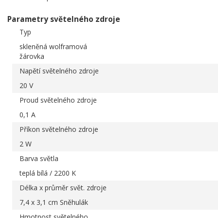
Parametry světelného zdroje
Typ
skleněná wolframová
žárovka
Napětí světelného zdroje
20 V
Proud světelného zdroje
0,1 A
Příkon světelného zdroje
2 W
Barva světla
teplá bílá / 2200 K
Délka x průměr svět. zdroje
7,4 x 3,1 cm Sněhulák
Hmotnost světelného