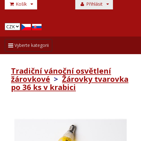
Košík
Přihlásit
Toggle
Vyberte kategorii
navigation
Tradiční vánoční osvětlení
žárovkové
>
Žárovky tvarovka
po 36 ks v krabici