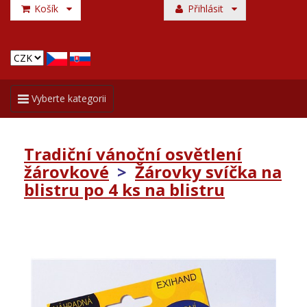
Košík
Přihlásit
Toggle
Vyberte kategorii
navigation
Tradiční vánoční osvětlení
žárovkové
>
Žárovky svíčka na
blistru po 4 ks na blistru