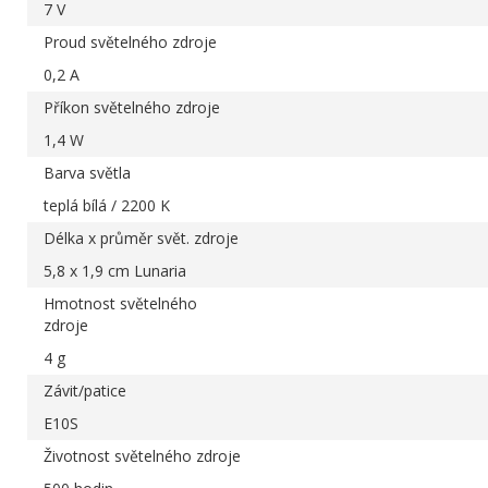
7 V
Proud světelného zdroje
0,2 A
Příkon světelného zdroje
1,4 W
Barva světla
teplá bílá / 2200 K
Délka x průměr svět. zdroje
5,8 x 1,9 cm Lunaria
Hmotnost světelného
zdroje
4 g
Závit/patice
E10S
Životnost světelného zdroje