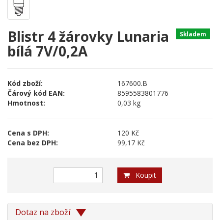
Blistr 4 žárovky Lunaria
Skladem
bílá 7V/0,2A
Kód zboží:
167600.B
Čárový kód EAN:
8595583801776
Hmotnost:
0,03 kg
Cena s DPH:
120 Kč
Cena bez DPH:
99,17 Kč
Koupit
Dotaz na zboží