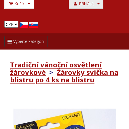
Košík
Přihlásit
Toggle
Vyberte kategorii
navigation
Tradiční vánoční osvětlení
žárovkové
>
Žárovky svíčka na
blistru po 4 ks na blistru