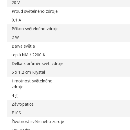
20 V
Proud světelného zdroje
0,1 A
Příkon světelného zdroje
2 W
Barva světla
teplá bílá / 2200 K
Délka x průměr svět. zdroje
5 x 1,2 cm Krystal
Hmotnost světelného
zdroje
4 g
Závit/patice
E10S
Životnost světelného zdroje