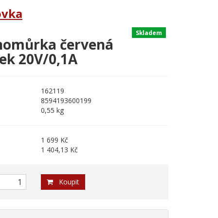
ovka
Skladem
homůrka červená
vek 20V/0,1A
162119
8594193600199
0,55 kg
1 699 Kč
1 404,13 Kč
Koupit