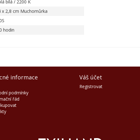
lá bílá / 2200 K
4 x 2,8 cm Muchomůrka
0S
0 hodin
cné informace
Váš účet
Registrovat
dní podmínky
mační řád
akupovat
kty