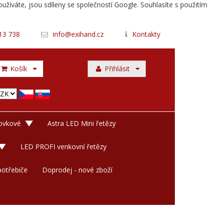
užíváte, jsou sdíleny se společností Google. Souhlasíte s použitím
13 738
info@exihand.cz
Kontakty
Košík
Přihlásit
rovkové
Astra LED Mini řetězy
LED PROFI venkovní řetězy
otřebiče
Doprodej - nové zboží