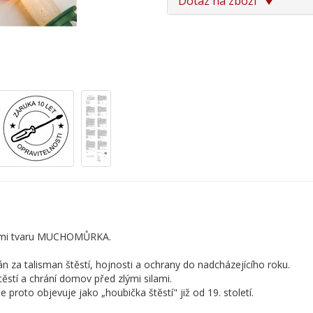
Dotaz na zboží
vkami tvaru MUCHOMŮRKA.
án za talisman štěstí, hojnosti a ochrany do nadcházejícího roku.
ěstí a chrání domov před zlými silami.
roto objevuje jako „houbička štěstí" již od 19. století.