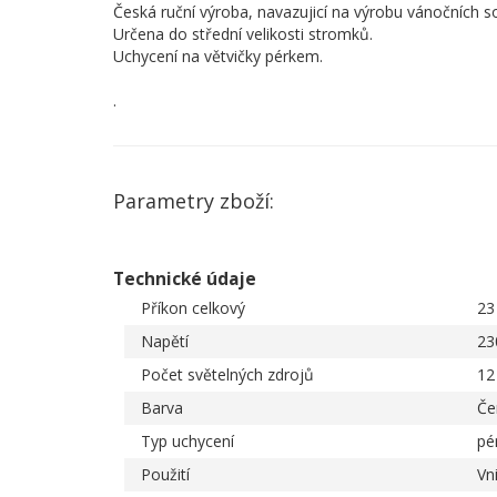
Česká ruční výroba, navazujicí na výrobu vánočních s
Určena do střední velikosti stromků.
Uchycení na větvičky pérkem.
.
Parametry zboží:
Technické údaje
Příkon celkový
23
Napětí
23
Počet světelných zdrojů
12
Barva
Če
Typ uchycení
pé
Použití
Vni