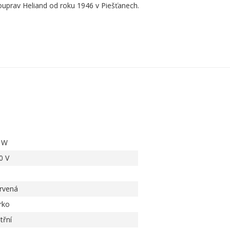
ouprav Heliand od roku 1946 v Piešťanech.
 W
0 V
rvená
rko
třní