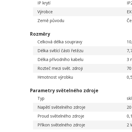
IP krytí
IP
Výrobce
EX
Země původu
Če
Rozměry
Celková délka soupravy
10
Délka svítící části řetězu
7,
Délka přívodního kabelu
3 
Rozteč mezi svět. zdroji
70
Hmotnost výrobku
0,
Parametry světelného zdroje
Typ
sk
Napětí světelného zdroje
20
Proud světelného zdroje
0,
Příkon světelného zdroje
2 