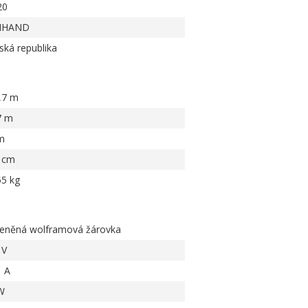
20
IHAND
ská republika
,7 m
7 m
m
 cm
55 kg
leněná wolframová žárovka
 V
1 A
W