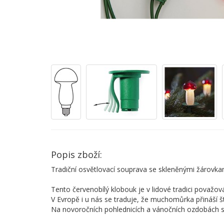
Popis zboží:
Tradiční osvětlovací souprava se skleněnými žáro
Tento červenobílý klobouk je v lidové tradici považov
V Evropě i u nás se traduje, že muchomůrka přináší št
Na novoročních pohlednicích a vánočních ozdobách se p