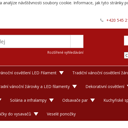
a analýze návštěvnosti soubory cookie. Informace, jak tyto stránky po
+420 545 2
Rozšířené vyhledávání
 vánoční osvětlení LED Filament
Tradiční vánoční osvětlení žá
adní vánoční žárovky a LED filamenty
Dekorativní osvětlení
Solária a infralampy
Odsavače par
Kuchyňské sp
áčky do vysavačů
Veselé ponožky