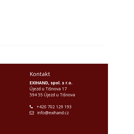
Kontakt
EXIHAND, spol. s r.o.
Újezd u Tišnova 17
594 55 Újezd u Tišnova
+420 702 129 193
info@exihand.cz