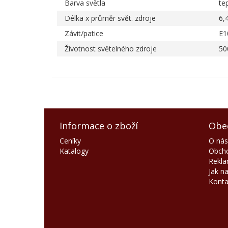
Barva světla
tep
Délka x průměr svět. zdroje
6,
Závit/patice
E1
Životnost světelného zdroje
50
Informace o zboží
Obe
Ceníky
O nás
Katalogy
Obcho
Rekla
Jak n
Konta