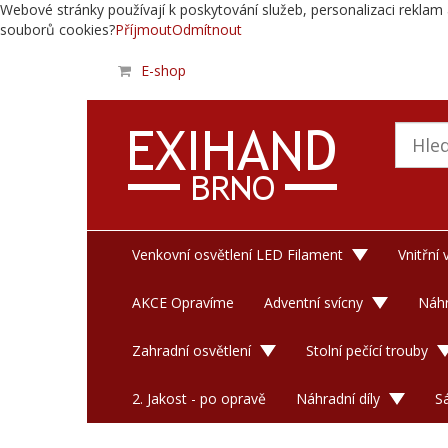
Webové stránky používají k poskytování služeb, personalizaci reklam 
souborů cookies?
Příjmout
Odmítnout
E-shop
Venkovní osvětlení LED Filament
Vnitřní
AKCE Opravíme
Adventní svícny
Náhr
Zahradní osvětlení
Stolní pečící trouby
2. Jakost - po opravě
Náhradní díly
S