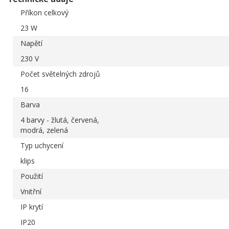
Příkon celkový
23 W
Napětí
230 V
Počet světelných zdrojů
16
Barva
4 barvy - žlutá, červená,
modrá, zelená
Typ uchycení
klips
Použití
Vnitřní
IP krytí
IP20