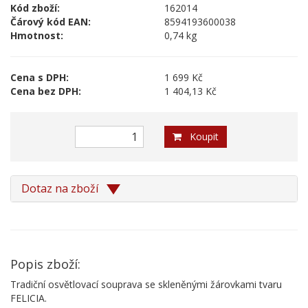
Kód zboží:
162014
Čárový kód EAN:
8594193600038
Hmotnost:
0,74 kg
Cena s DPH:
1 699 Kč
Cena bez DPH:
1 404,13 Kč
Koupit
Dotaz na zboží
Popis zboží:
Tradiční osvětlovací souprava se skleněnými žárovkami tvaru
FELICIA.