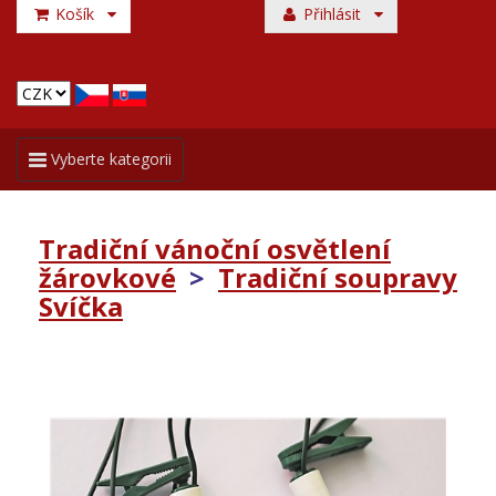
Košík
Přihlásit
Toggle
Vyberte kategorii
navigation
Tradiční vánoční osvětlení
žárovkové
>
Tradiční soupravy
Svíčka