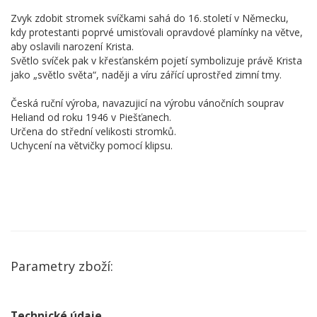
Zvyk zdobit stromek svíčkami sahá do 16. století v Německu,
kdy protestanti poprvé umisťovali opravdové plamínky na větve,
aby oslavili narození Krista.
Světlo svíček pak v křesťanském pojetí symbolizuje právě Krista
jako „světlo světa“, naději a víru zářící uprostřed zimní tmy.
Česká ruční výroba, navazujicí na výrobu vánočních souprav
Heliand od roku 1946 v Piešťanech.
Určena do střední velikosti stromků.
Uchycení na větvičky pomocí klipsu.
Parametry zboží:
Technické údaje