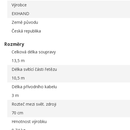
Výrobce
EXIHAND
Země původu
Česká republika
Rozměry
Celková délka soupravy
13,5 m
Délka svítící části řetězu
10,5 m
Délka přívodního kabelu
3 m
Rozteč mezi svět. zdroji
70 cm
Hmotnost výrobku