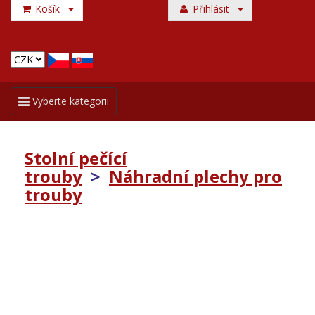
Košík
Přihlásit
Toggle
Vyberte kategorii
navigation
Stolní pečící
trouby
>
Náhradní plechy pro
trouby