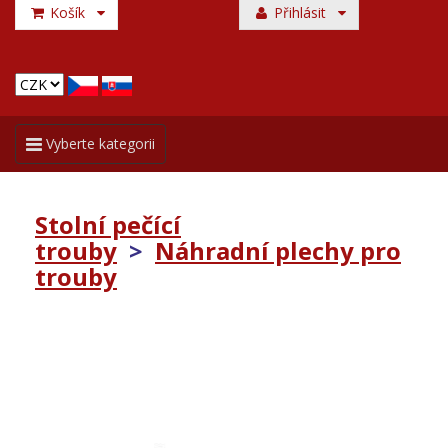
Košík
Přihlásit
Toggle
Vyberte kategorii
navigation
Stolní pečící
trouby
>
Náhradní plechy pro
trouby