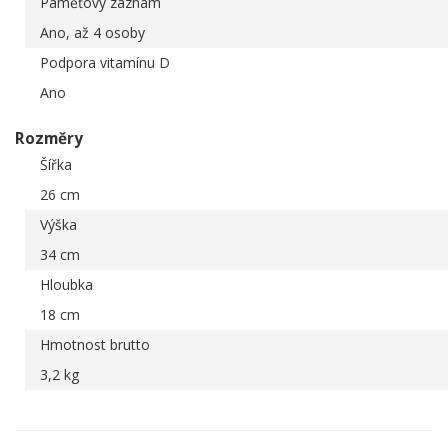
Paměťový záznam
Ano, až 4 osoby
Podpora vitamínu D
Ano
Rozměry
Šířka
26 cm
Výška
34 cm
Hloubka
18 cm
Hmotnost brutto
3,2 kg