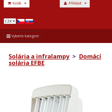
Košík
Přihlásit
Toggle
Vyberte kategorii
navigation
Solária a infralampy
>
Domácí
solária EFBE