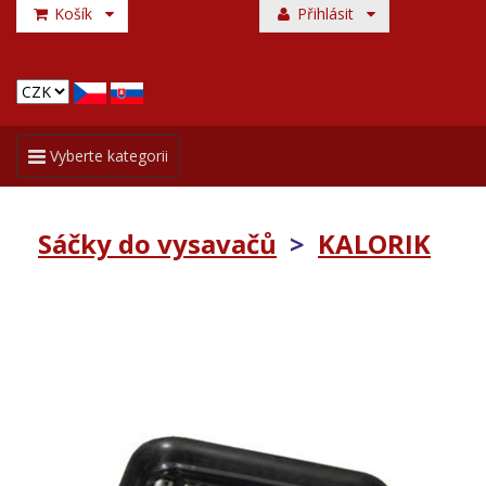
Košík
Přihlásit
Toggle
Vyberte kategorii
navigation
Sáčky do vysavačů
>
KALORIK