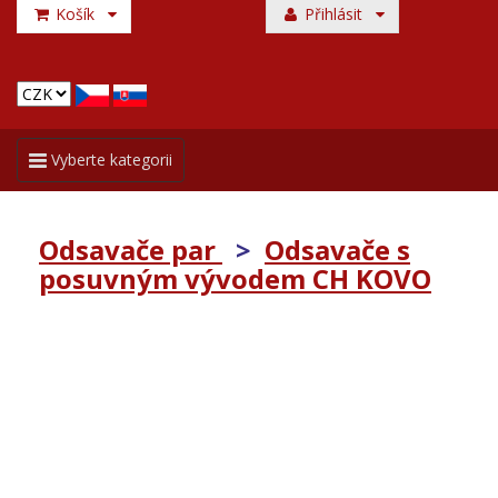
Košík
Přihlásit
Toggle
Vyberte kategorii
navigation
Odsavače par
>
Odsavače s
posuvným vývodem CH KOVO