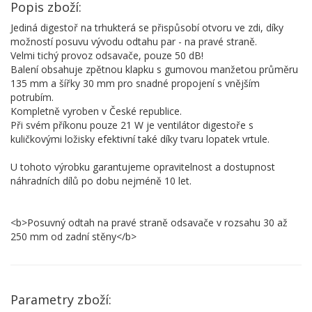
Popis zboží:
Jediná digestoř na trhukterá se přispůsobí otvoru ve zdi, díky
možností posuvu vývodu odtahu par - na pravé straně.
Velmi tichý provoz odsavače, pouze 50 dB!
Balení obsahuje zpětnou klapku s gumovou manžetou průměru
135 mm a šířky 30 mm pro snadné propojení s vnějším
potrubím.
Kompletně vyroben v České republice.
Při svém příkonu pouze 21 W je ventilátor digestoře s
kuličkovými ložisky efektivní také díky tvaru lopatek vrtule.
U tohoto výrobku garantujeme opravitelnost a dostupnost
náhradních dílů po dobu nejméně 10 let.
<b>Posuvný odtah na pravé straně odsavače v rozsahu 30 až
250 mm od zadní stěny</b>
Parametry zboží: