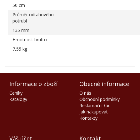
50 cm
Průměr odtahového
potrubí
135 mm
Hmotnost brutto
7,55 kg
Informace o zboží
Obecné informace
Ceníky
O nás
Katalogy
Obchodní podmínky
Reklamační řád
Jak nakupovat
Kontakty
Váš účet
Kontakt