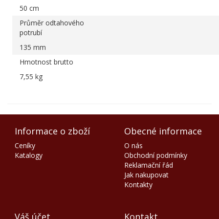
50 cm
Průměr odtahového
potrubí
135 mm
Hmotnost brutto
7,55 kg
Informace o zboží
Obecné informace
Ceníky
O nás
Katalogy
Obchodní podmínky
Reklamační řád
Jak nakupovat
Kontakty
Váš účet
Kontakt