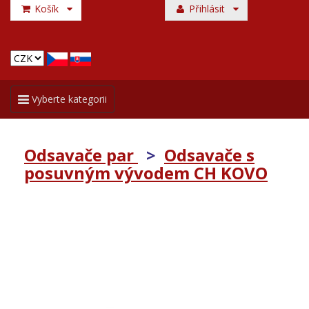
Košík
Přihlásit
Toggle
Vyberte kategorii
navigation
Odsavače par
>
Odsavače s
posuvným vývodem CH KOVO