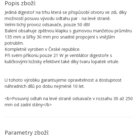
Popis zboží:
Jediná digestoř na trhu která se přispůsobí otvoru ve zdi, díky
možností posuvu vývodu odtahu par - na levé straně.
Velmi tichý provoz odsavače, pouze 50 dB!
Balení obsahuje zpětnou klapku s gumovou manžetou průměru
135 mm a šířky 30 mm pro snadné propojení s vnějším
potrubím.
Kompletně vyroben v České republice.
Při svém příkonu pouze 21 W je ventilátor digestoře s
kuličkovými ložisky efektivní také díky tvaru lopatek vrtule.
U tohoto výrobku garantujeme opravitelnost a dostupnost
náhradních dílů po dobu nejméně 10 let.
<b>Posuvný odtah na levé straně odsavače v rozsahu 30 až 250
mm od zadní stěny</b>
Parametry zboží: