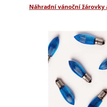
Náhradní vánoční žárovky 