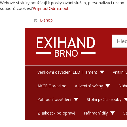
Webové stránky používají k poskytování služeb, personalizaci reklam 
souborů cookies?
Příjmout
Odmítnout
E-shop
Venkovní osvětlení LED Filament
Vnitřní
AKCE Opravíme
Adventní svícny
Náhr
Zahradní osvětlení
Stolní pečící trouby
2. Jakost - po opravě
Náhradní díly
S