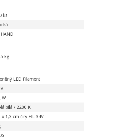
0 ks
drá
IHAND
45 kg
leněný LED Filament
 V
2 W
lá bílá / 2200 K
6 x 1,3 cm čirý FIL 34V
g
0S