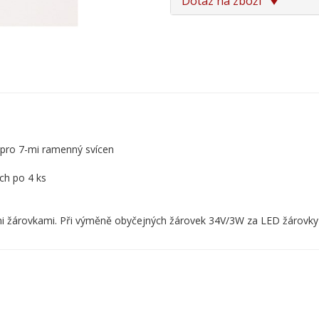
Dotaz na zboží
pro 7-mi ramenný svícen
ch po 4 ks
i žárovkami. Při výměně obyčejných žárovek 34V/3W za LED žárovky 