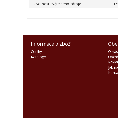
Životnost světelného zdroje
15
Informace o zboží
Obe
Ceníky
O nás
Katalogy
Obcho
Rekla
Jak n
Konta