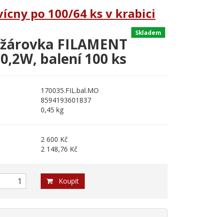
ícny po 100/64 ks v krabici
Skladem
 žárovka FILAMENT
0,2W, balení 100 ks
170035.FIL.bal.MO
8594193601837
0,45 kg
2 600 Kč
2 148,76 Kč
Koupit