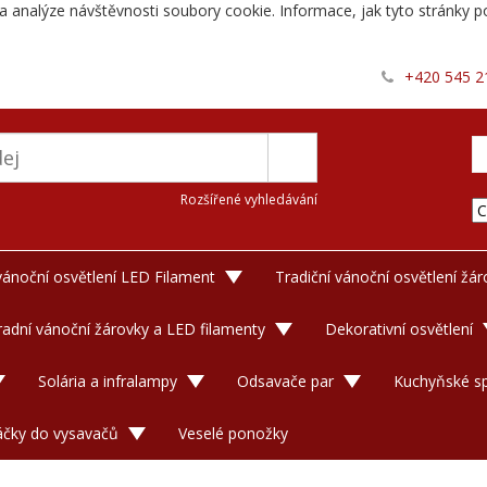
a analýze návštěvnosti soubory cookie. Informace, jak tyto stránky po
+420 545 2
Rozšířené vyhledávání
 vánoční osvětlení LED Filament
Tradiční vánoční osvětlení žá
adní vánoční žárovky a LED filamenty
Dekorativní osvětlení
Solária a infralampy
Odsavače par
Kuchyňské sp
áčky do vysavačů
Veselé ponožky