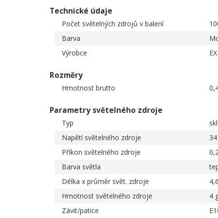
Technické údaje
Počet světelných zdrojů v balení
10
Barva
Mo
Výrobce
EX
Rozměry
Hmotnost brutto
0,
Parametry světelného zdroje
Typ
sk
Napětí světelného zdroje
34
Příkon světelného zdroje
0,
Barva světla
tep
Délka x průměr svět. zdroje
4,
Hmotnost světelného zdroje
4 
Závit/patice
E1