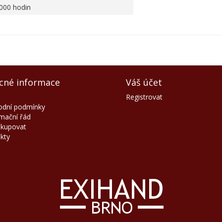
000 hodin
cné informace
Váš účet
Registrovat
dní podmínky
mační řád
akupovat
kty