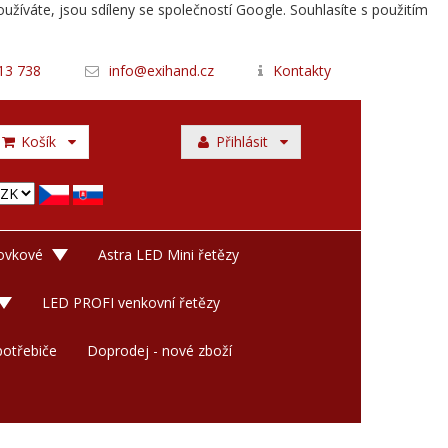
užíváte, jsou sdíleny se společností Google. Souhlasíte s použitím
13 738
info@exihand.cz
Kontakty
Košík
Přihlásit
rovkové
Astra LED Mini řetězy
LED PROFI venkovní řetězy
otřebiče
Doprodej - nové zboží