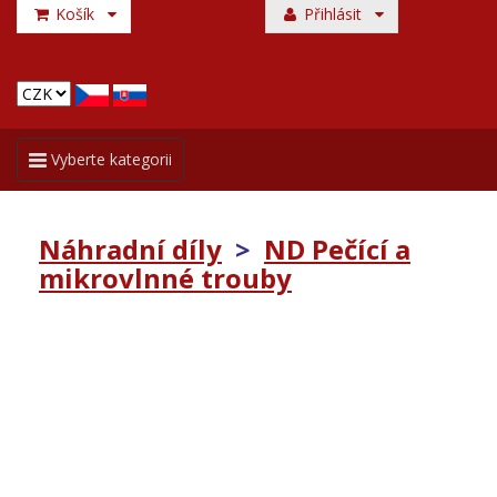
Košík
Přihlásit
Toggle
Vyberte kategorii
navigation
Náhradní díly
>
ND Pečící a
mikrovlnné trouby