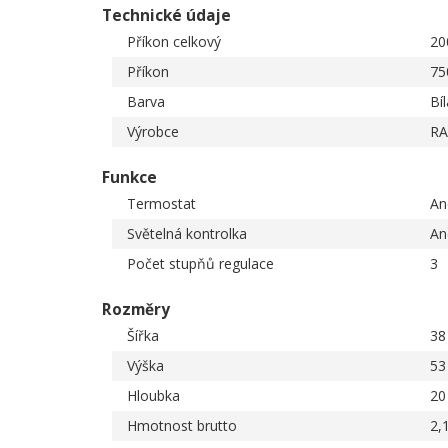
Technické údaje
Příkon celkový
20
Příkon
75
Barva
Bíl
Výrobce
R
Funkce
Termostat
An
Světelná kontrolka
An
Počet stupňů regulace
3
Rozměry
Šířka
38
Výška
53
Hloubka
20
Hmotnost brutto
2,