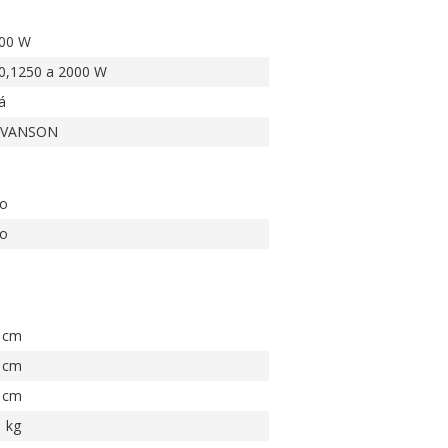
00 W
0,1250 a 2000 W
á
AVANSON
o
o
 cm
 cm
 cm
1 kg