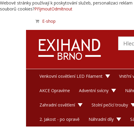
Webové stránky používají k poskytování služeb, personalizaci reklam 
souborů cookies?
Příjmout
Odmítnout
E-shop
Venkovní osvětlení LED Filament
Vnitřní
AKCE Opravíme
Adventní svícny
Náhr
Zahradní osvětlení
Stolní pečící trouby
2. Jakost - po opravě
Náhradní díly
S