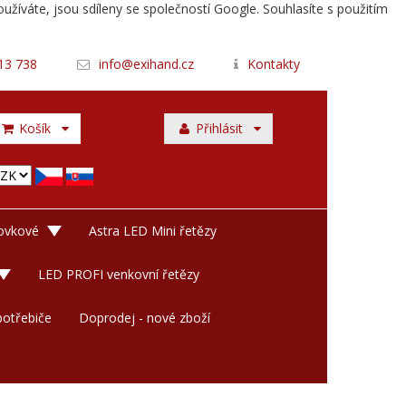
užíváte, jsou sdíleny se společností Google. Souhlasíte s použitím
13 738
info@exihand.cz
Kontakty
Košík
Přihlásit
rovkové
Astra LED Mini řetězy
LED PROFI venkovní řetězy
otřebiče
Doprodej - nové zboží