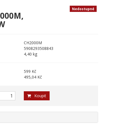
Nedostupné
2000M,
0W
CH2000M
5908293508843
4,40 kg
599 Kč
495,04 Kč
Koupit