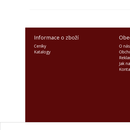
Informace o zboží
Obe
Ceníky
O nás
Katalogy
Obcho
Rekla
Jak n
Konta