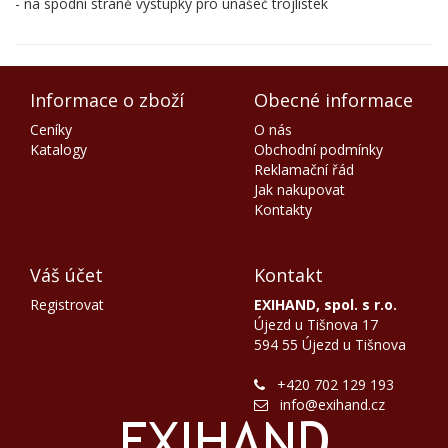
- na spodní straně výstupky pro unašeč trojlístek
Informace o zboží
Obecné informace
Ceníky
O nás
Katalogy
Obchodní podmínky
Reklamační řád
Jak nakupovat
Kontakty
Váš účet
Kontakt
Registrovat
EXIHAND, spol. s r.o.
Újezd u Tišnova 17
594 55 Újezd u Tišnova
+420 702 129 193
info@exihand.cz