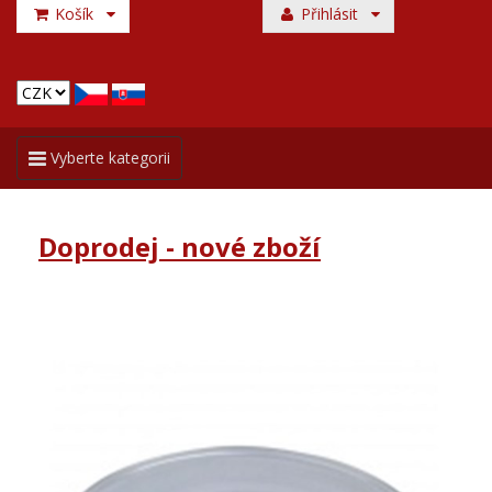
Košík
Přihlásit
Toggle
Vyberte kategorii
navigation
Doprodej - nové zboží