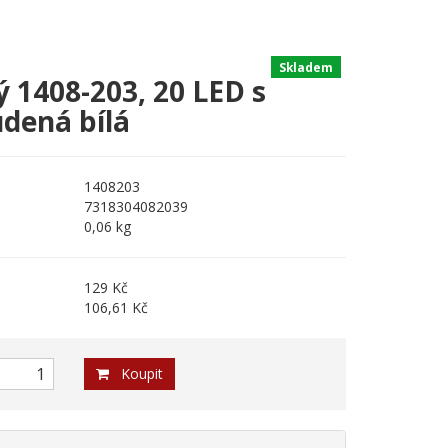
Skladem
ý 1408-203, 20 LED s
dená bílá
1408203
7318304082039
0,06 kg
129 Kč
106,61 Kč
Koupit