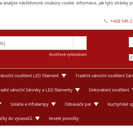
a analýze návštěvnosti soubory cookie. Informace, jak tyto stránky po
+420 545 2
Rozšířené vyhledávání
 vánoční osvětlení LED Filament
Tradiční vánoční osvětlení žá
adní vánoční žárovky a LED filamenty
Dekorativní osvětlení
Solária a infralampy
Odsavače par
Kuchyňské sp
áčky do vysavačů
Veselé ponožky