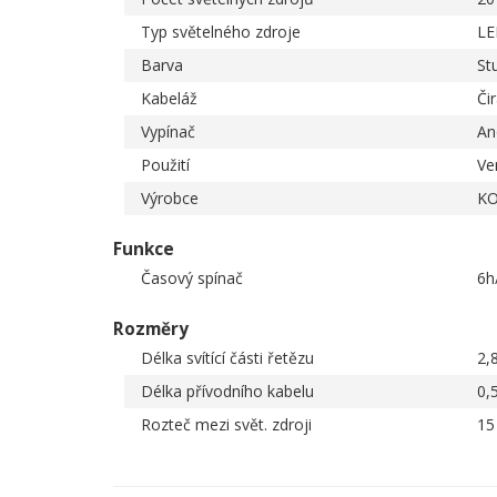
Typ světelného zdroje
LE
Barva
St
Kabeláž
Či
Vypínač
An
Použití
Ve
Výrobce
KO
Funkce
Časový spínač
6h
Rozměry
Délka svítící části řetězu
2,
Délka přívodního kabelu
0,
Rozteč mezi svět. zdroji
15