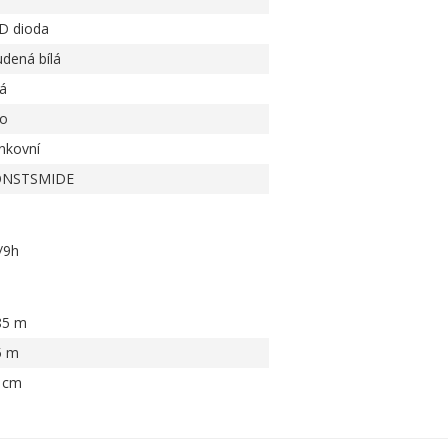
D dioda
udená bílá
rá
o
nkovní
NSTSMIDE
/9h
85 m
5 m
 cm