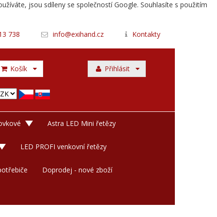
užíváte, jsou sdíleny se společností Google. Souhlasíte s použitím
13 738
info@exihand.cz
Kontakty
Košík
Přihlásit
rovkové
Astra LED Mini řetězy
LED PROFI venkovní řetězy
otřebiče
Doprodej - nové zboží