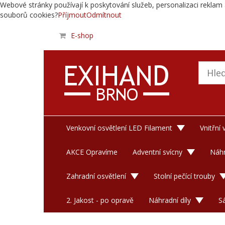
Webové stránky používají k poskytování služeb, personalizaci reklam 
souborů cookies?
Příjmout
Odmítnout
E-shop
Venkovní osvětlení LED Filament
Vnitřní
AKCE Opravíme
Adventní svícny
Náhr
Zahradní osvětlení
Stolní pečící trouby
2. Jakost - po opravě
Náhradní díly
S