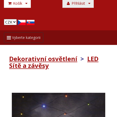
Košík
Přihlásit
Toggle
Vyberte kategorii
navigation
Dekorativní osvětlení
>
LED
Sítě a závěsy