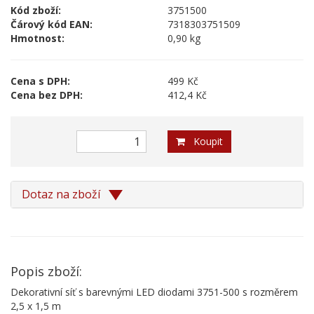
Kód zboží:
3751500
Čárový kód EAN:
7318303751509
Hmotnost:
0,90 kg
Cena s DPH:
499 Kč
Cena bez DPH:
412,4 Kč
Koupit
Dotaz na zboží
Popis zboží:
Dekorativní síť s barevnými LED diodami 3751-500 s rozměrem
2,5 x 1,5 m