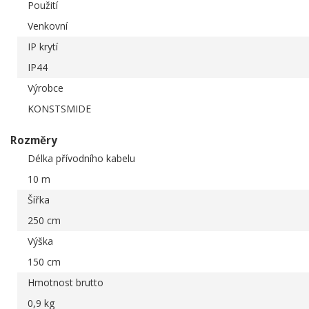
Použití
Venkovní
IP krytí
IP44
Výrobce
KONSTSMIDE
Rozměry
Délka přívodního kabelu
10 m
Šířka
250 cm
Výška
150 cm
Hmotnost brutto
0,9 kg