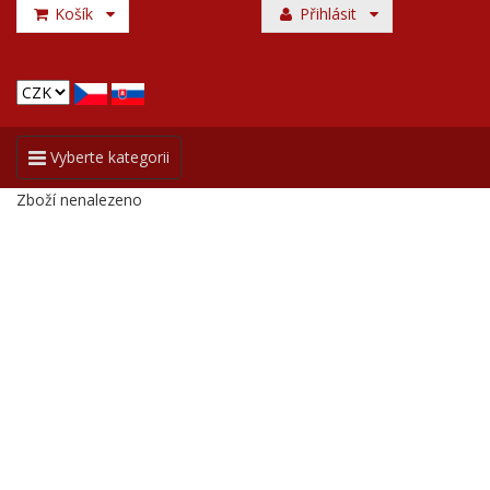
Košík
Přihlásit
Toggle
Vyberte kategorii
navigation
Zboží nenalezeno