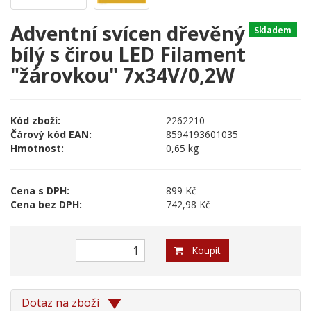
Adventní svícen dřevěný
Skladem
bílý s čirou LED Filament
"žárovkou" 7x34V/0,2W
Kód zboží:
2262210
Čárový kód EAN:
8594193601035
Hmotnost:
0,65 kg
Cena s DPH:
899 Kč
Cena bez DPH:
742,98 Kč
Koupit
Dotaz na zboží