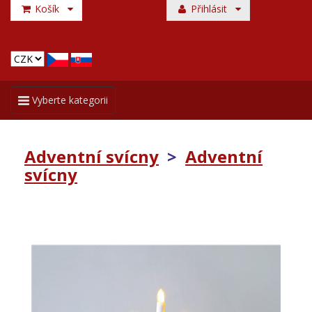
Košík
Přihlásit
Toggle
Vyberte kategorii
navigation
Adventní svícny
>
Adventní
svícny