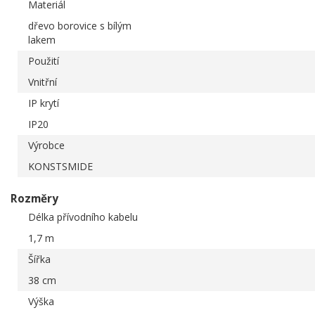
Materiál
dřevo borovice s bílým
lakem
Použití
Vnitřní
IP krytí
IP20
Výrobce
KONSTSMIDE
Rozměry
Délka přívodního kabelu
1,7 m
Šířka
38 cm
Výška