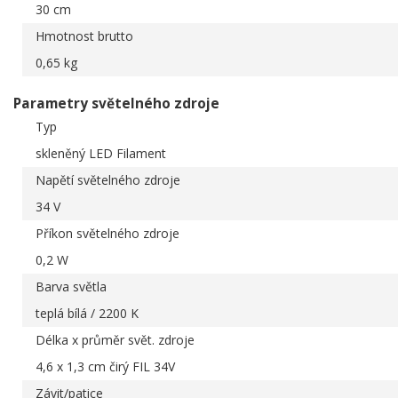
30 cm
Hmotnost brutto
0,65 kg
Parametry světelného zdroje
Typ
skleněný LED Filament
Napětí světelného zdroje
34 V
Příkon světelného zdroje
0,2 W
Barva světla
teplá bílá / 2200 K
Délka x průměr svět. zdroje
4,6 x 1,3 cm čirý FIL 34V
Závit/patice